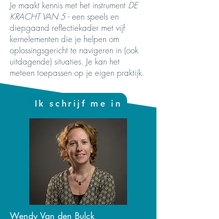
Je maakt kennis met het instrument
DE
KRACHT VAN 5
- een speels en
diepgaand reflectiekader met vijf
kernelementen die je helpen om
oplossingsgericht te navigeren in (ook
uitdagende) situaties. Je kan het
meteen toepassen op je eigen praktijk.
Ik schrijf me in
Wendy Van den Bulck