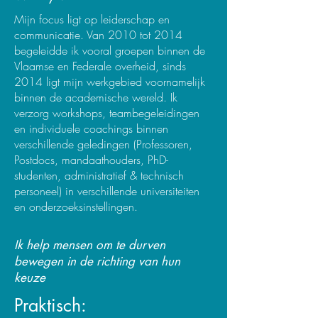
Mijn focus ligt op leiderschap en
communicatie. Van 2010 tot 2014
begeleidde ik vooral groepen binnen de
Vlaamse en Federale overheid, sinds
2014 ligt mijn werkgebied voornamelijk
binnen de academische wereld. Ik
verzorg workshops, teambegeleidingen
en individuele coachings binnen
verschillende geledingen (Professoren,
Postdocs, mandaathouders, PhD-
studenten, administratief & technisch
personeel) in verschillende universiteiten
en onderzoeksinstellingen.
Ik help mensen om te durven
bewegen in de richting van hun
keuze
Praktisch: