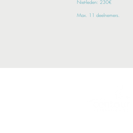
Niet-leden: 230€
Max. 11 deelnemers.