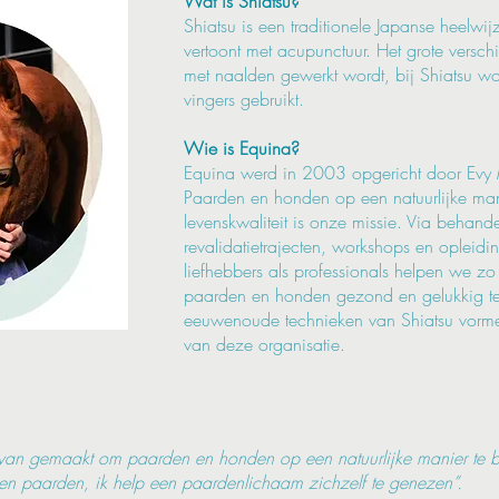
Wat is Shiatsu?
Shiatsu is een traditionele Japanse heelwij
vertoont met acupunctuur. Het grote verschi
met naalden gewerkt wordt, bij Shiatsu w
vingers gebruikt.
Wie is Equina?
Equina werd in 2003 opgericht door Evy
Paarden en honden op een natuurlijke ma
levenskwaliteit is onze missie. Via behand
revalidatietrajecten, workshops en opleid
liefhebbers als professionals helpen we z
paarden en honden gezond en gelukkig t
eeuwenoude technieken van Shiatsu vorme
van deze organisatie.
e van gemaakt om paarden en honden op een natuurlijke manier te 
geen paarden, ik help een paardenlichaam zichzelf te genezen”.