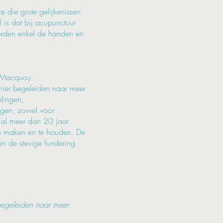
ze die grote gelijkenissen
l is dat bij acupunctuur
orden enkel de handen en
 Macquoy.
nier begeleiden naar meer
elingen,
ingen, zowel voor
o al meer dan 20 jaar
e maken en te houden. De
n de stevige fundering
begeleiden naar meer