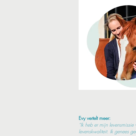
Evy vertelt meer:
“Ik heb er mijn levensmissi
levenskwaliteit. Ik genees 