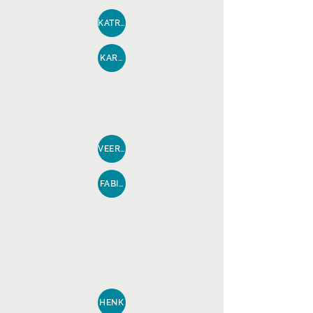
KATRIEN
KAREN
VEERLE
FABIENNE
HENK