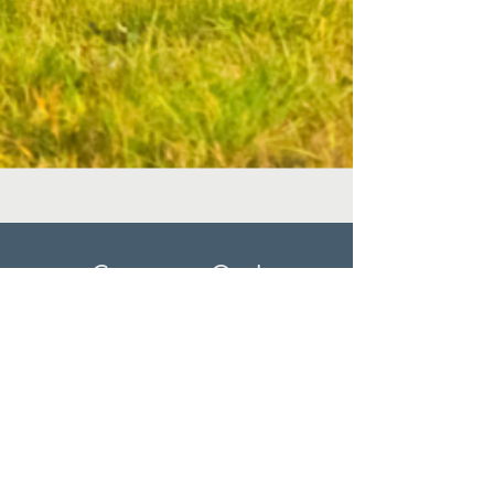
Contacteer Ons!
Heb je vragen omtrent het
werkveld, jouw praktijk,
opleidingen, vormingen of
andere onderwerpen?
Stuur ons een mailtje!